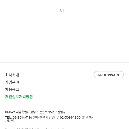
01
회사소개
GROUPWARE
사업분야
채용공고
개인정보처리방침
서울특별시 강남구 논현로
구산빌딩
06047
752
(전문건설 사업부)
(일반건설
TEL. 02-3014-1114
02-3014-1200
사업부)